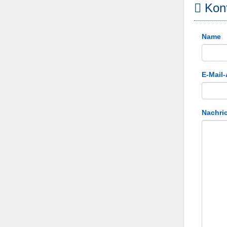
Kont
Name
E-Mail
Nachri