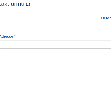
aktformular
Telefo
-Adresse
*
cht